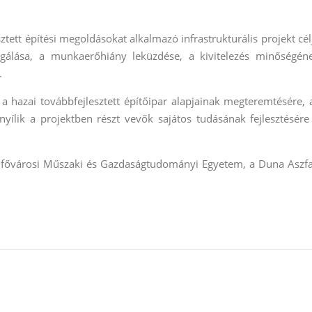
ett építési megoldásokat alkalmazó infrastrukturális projekt cél
lgálása, a munkaerőhiány leküzdése, a kivitelezés minőségén
.
 a hazai továbbfejlesztett építőipar alapjainak megteremtésére, 
 nyílik a projektben részt vevők sajátos tudásának fejlesztésére
 a fővárosi Műszaki és Gazdaságtudományi Egyetem, a Duna Aszfa