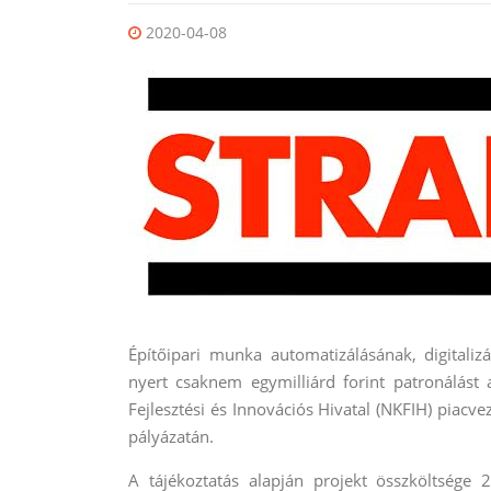
2020-04-08
Építőipari munka automatizálásának, digitaliz
nyert csaknem egymilliárd forint patronálást 
Fejlesztési és Innovációs Hivatal (NKFIH) piacvez
pályázatán.
A tájékoztatás alapján projekt összköltsége 