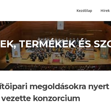
Kezdőlap
Hírek
ÍREK, TERMÉKEK ÉS S
ítőipari megoldásokra nyert
g vezette konzorcium