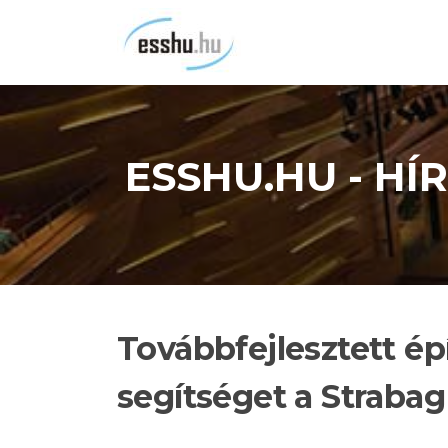
Ugrás
a
tartalomra
ESSHU.HU - H
Továbbfejlesztett ép
segítséget a Straba