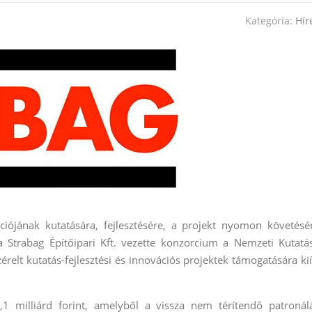
Kategória:
Hír
ációjának kutatására, fejlesztésére, a projekt nyomon követésé
a Strabag Építőipari Kft. vezette konzorcium a Nemzeti Kutatás
érelt kutatás-fejlesztési és innovációs projektek támogatására kií
2,1 milliárd forint, amelyből a vissza nem térítendő patronál