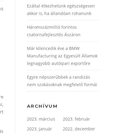
Ezáltal étkezhetünk egészségesen
ek
akkor is, ha állandóan rohanunk
Háromszázmillió forintos
csatornafejlesztés Ászáron
Már kilencedik éve a BMW
Manufacturing az Egyesült Államok
legnagyobb autóipari exportőre
Egyre népszerűbbek a randizás
nem szokásoknak megfelelő formái
re
i,
ARCHÍVUM
rt
2023. március
2023. február
2023. január
2022. december
ás