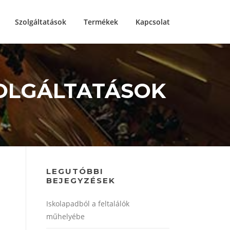
Szolgáltatások
Termékek
Kapcsolat
ZOLGÁLTATÁSOK
LEGUTÓBBI
BEJEGYZÉSEK
Iskolapadból a feltalálók
műhelyébe