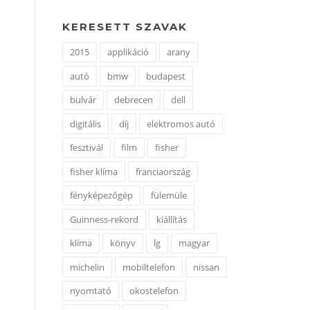
KERESETT SZAVAK
2015
applikáció
arany
autó
bmw
budapest
bulvár
debrecen
dell
digitális
díj
elektromos autó
fesztivál
film
fisher
fisher klíma
franciaország
fényképezőgép
fülemüle
Guinness-rekord
kiállítás
klíma
könyv
lg
magyar
michelin
mobiltelefon
nissan
nyomtató
okostelefon