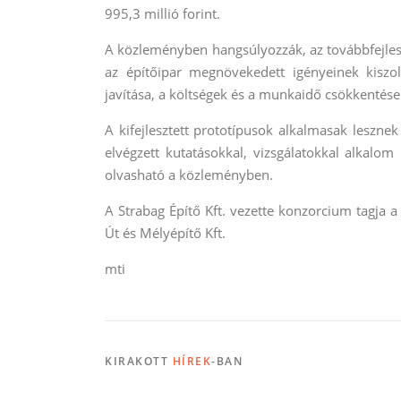
995,3 millió forint.
A közleményben hangsúlyozzák, az továbbfejleszt
az építőipar megnövekedett igényeinek kiszo
javítása, a költségek és a munkaidő csökkentése
A kifejlesztett prototípusok alkalmasak lesznek
elvégzett kutatásokkal, vizsgálatokkal alkalom
olvasható a közleményben.
A Strabag Építő Kft. vezette konzorcium tagja
Út és Mélyépítő Kft.
mti
KIRAKOTT
HÍREK
-BAN