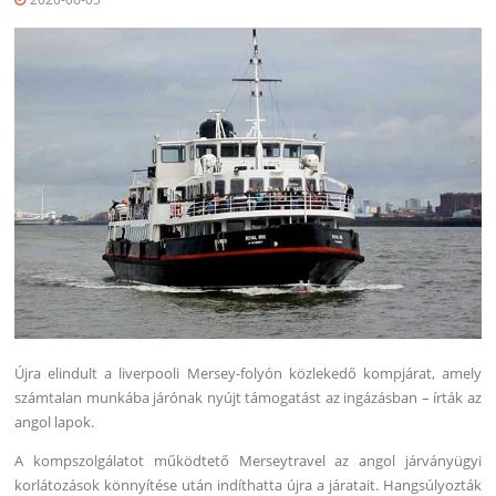
Újra elindult a liverpooli Mersey-folyón közlekedő kompjárat, amely
számtalan munkába járónak nyújt támogatást az ingázásban – írták az
angol lapok.
A kompszolgálatot működtető Merseytravel az angol járványügyi
korlátozások könnyítése után indíthatta újra a járatait. Hangsúlyozták