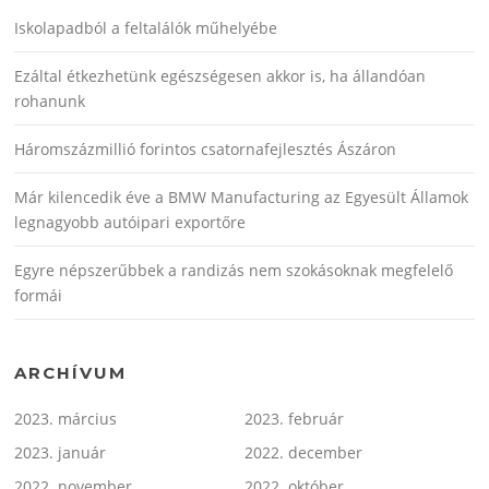
Iskolapadból a feltalálók műhelyébe
Ezáltal étkezhetünk egészségesen akkor is, ha állandóan
rohanunk
Háromszázmillió forintos csatornafejlesztés Ászáron
Már kilencedik éve a BMW Manufacturing az Egyesült Államok
legnagyobb autóipari exportőre
Egyre népszerűbbek a randizás nem szokásoknak megfelelő
formái
ARCHÍVUM
2023. március
2023. február
2023. január
2022. december
2022. november
2022. október