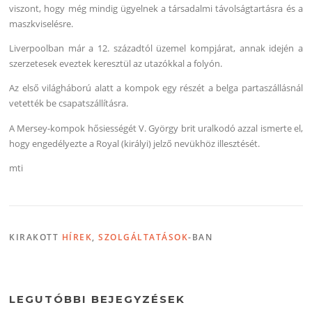
viszont, hogy még mindig ügyelnek a társadalmi távolságtartásra és a
maszkviselésre.
Liverpoolban már a 12. századtól üzemel kompjárat, annak idején a
szerzetesek eveztek keresztül az utazókkal a folyón.
Az első világháború alatt a kompok egy részét a belga partaszállásnál
vetették be csapatszállításra.
A Mersey-kompok hősiességét V. György brit uralkodó azzal ismerte el,
hogy engedélyezte a Royal (királyi) jelző nevükhöz illesztését.
mti
KIRAKOTT
HÍREK
,
SZOLGÁLTATÁSOK
-BAN
LEGUTÓBBI BEJEGYZÉSEK