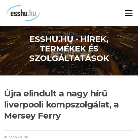
Ugrás
a
Menü
tartalomra
ESSHU.HU - HÍREK,
TERMÉKEK ÉS
SZOLGÁLTATÁSOK
Újra elindult a nagy hírű
liverpooli kompszolgálat, a
Mersey Ferry
2020-06-05