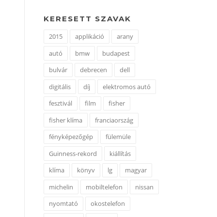
KERESETT SZAVAK
2015
applikáció
arany
autó
bmw
budapest
bulvár
debrecen
dell
digitális
díj
elektromos autó
fesztivál
film
fisher
fisher klíma
franciaország
fényképezőgép
fülemüle
Guinness-rekord
kiállítás
klíma
könyv
lg
magyar
michelin
mobiltelefon
nissan
nyomtató
okostelefon