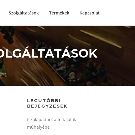
Szolgáltatások
Termékek
Kapcsolat
ZOLGÁLTATÁSOK
LEGUTÓBBI
BEJEGYZÉSEK
Iskolapadból a feltalálók
műhelyébe