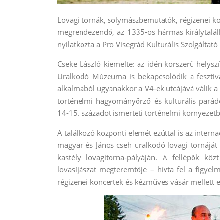
Lovagi tornák, solymászbemutatók, régizenei konc
megrendezendő, az 1335-ös hármas királytalálko
nyilatkozta a Pro Visegrád Kulturális Szolgáltató
Cseke László kiemelte: az idén korszerű hel
Uralkodó Múzeuma is bekapcsolódik a fesztivál
alkalmából ugyanakkor a V4-ek utcájává válik a 
történelmi hagyományőrző és kulturális pará
14-15. századot ismerteti történelmi környezetb
A találkozó központi elemét ezúttal is az intern
magyar és János cseh uralkodó lovagi tornáját 
kastély lovagitorna-pályáján. A fellépők köz
lovasíjászat megteremtője – hívta fel a figyel
régizenei koncertek és kézműves vásár mellett 