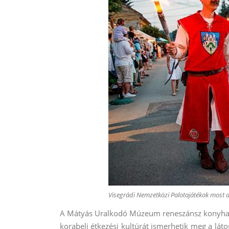
Visegrádi Nemzetközi Palotajátékok most 
A Mátyás Uralkodó Múzeum reneszánsz konyhai b
korabeli étkezési kultúrát ismerhetik meg a lá