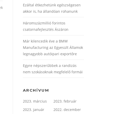
Ezáltal étkezhetünk egészségesen
ek
akkor is, ha állandóan rohanunk
Háromszázmillió forintos
csatornafejlesztés Ászáron
Már kilencedik éve a BMW
Manufacturing az Egyesült Államok
legnagyobb autóipari exportőre
Egyre népszerűbbek a randizás
nem szokásoknak megfelelő formái
ARCHÍVUM
2023. március
2023. február
2023. január
2022. december