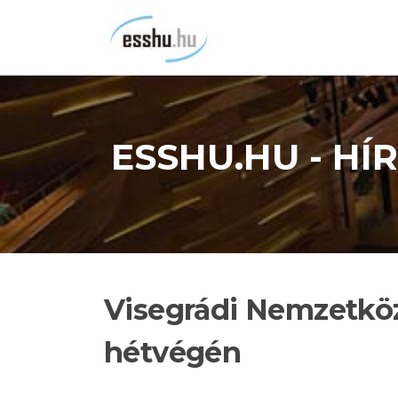
Ugrás
a
tartalomra
ESSHU.HU - H
Visegrádi Nemzetköz
hétvégén