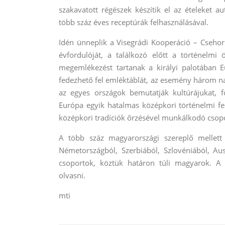
szakavatott régészek készítik el az ételeket a
több száz éves receptúrák felhasználásával.
Idén ünneplik a Visegrádi Kooperáció – Csehor
évfordulóját, a találkozó előtt a történelmi 
megemlékezést tartanak a királyi palotában 
fedezhető fel emléktáblát, az esemény három na
az egyes országok bemutatják kultúrájukat, 
Európa egyik hatalmas középkori történelmi fes
középkori tradíciók őrzésével munkálkodó csop
A több száz magyarországi szereplő mellett 
Németországból, Szerbiából, Szlovéniából, A
csoportok, köztük határon túli magyarok. A
olvasni.
mti