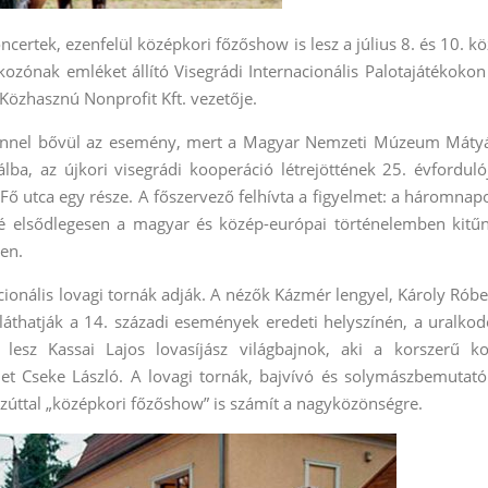
ertek, ezenfelül középkori főzőshow is lesz a július 8. és 10. kö
zónak emléket állító Visegrádi Internacionális Palotajátékokon
 Közhasznú Nonprofit Kft. vezetője.
yszínnel bővül az esemény, mert a Magyar Nemzeti Múzeum Máty
ba, az újkori visegrádi kooperáció létrejöttének 25. évforduló
Fő utca egy része. A főszervező felhívta a figyelmet: a háromnap
dé elsődlegesen a magyar és közép-európai történelemben kitű
en.
acionális lovagi tornák adják. A nézők Kázmér lengyel, Károly Róbe
láthatják a 14. századi események eredeti helyszínén, a uralkod
t lesz Kassai Lajos lovasíjász világbajnok, aki a korszerű ko
met Cseke László. A lovagi tornák, bajvívó és solymászbemutató
ezúttal „középkori főzőshow” is számít a nagyközönségre.