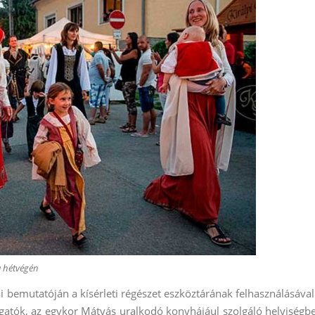
a hétvégén
emutatóján a kísérleti régészet eszköztárának felhasználásával
togatók, az egykor Mátyás uralkodó konyhájául szolgáló helyiségb