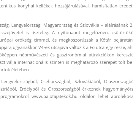
utentikus konyhai kellékek hozzájárulásával, hamisítatlan eredet
szág, Lengyelország, Magyarország és Szlovákia – aláírásának 2
összejövetel is tiszteleg. A nyitónapot megelőzően, csütörtök
Európai örökség címmel, és megkoszorúzzák a Kőtár bejáratán
pjára ugyanakkor V4-ek utcájává változik a Fő utca egy része, ah
főképpen népművészeti és gasztronómiai attrakciókon keresztü
ztiválja internacionális szinten is meghatározó szerepet tölt be
ortok életében.
Lengyelországból, Csehországból, Szlovákiából, Olaszországbó
usztriából, Erdélyből és Oroszországból érkeznek hagyományőr
 programokról www.palotajatekok.hu oldalon lehet aprólékos