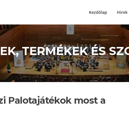
Kezdőlap
Hírek
ÍREK, TERMÉKEK ÉS S
i Palotajátékok most a